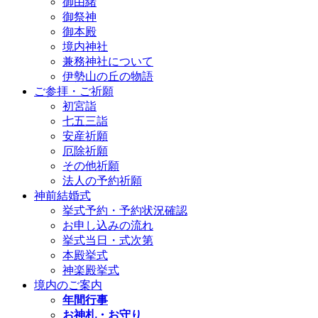
御由緒
御祭神
御本殿
境内神社
兼務神社について
伊勢山の丘の物語
ご参拝・ご祈願
初宮詣
七五三詣
安産祈願
厄除祈願
その他祈願
法人の予約祈願
神前結婚式
挙式予約・予約状況確認
お申し込みの流れ
挙式当日・式次第
本殿挙式
神楽殿挙式
境内のご案内
年間行事
お神札・お守り