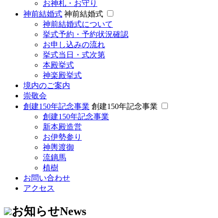
お神札・お守り
神前結婚式
神前結婚式
神前結婚式について
挙式予約・予約状況確認
お申し込みの流れ
挙式当日・式次第
本殿挙式
神楽殿挙式
境内のご案内
崇敬会
創建150年記念事業
創建150年記念事業
創建150年記念事業
新本殿造営
お伊勢参り
神輿渡御
流鏑馬
植樹
お問い合わせ
アクセス
お知らせ
News