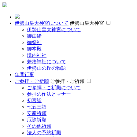
伊勢山皇大神宮について
伊勢山皇大神宮
伊勢山皇大神宮について
御由緒
御祭神
御本殿
境内神社
兼務神社について
伊勢山の丘の物語
年間行事
ご参拝・ご祈願
ご参拝・ご祈願
ご参拝・ご祈願について
参拝の作法とマナー
初宮詣
七五三詣
安産祈願
厄除祈願
その他祈願
法人の予約祈願