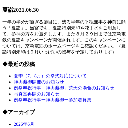
夏詣
2021.06.30
一年の半分が過ぎる節目に、残る半年の平穏無事を神前に願
う「夏詣」。当宮でも、夏詣特別朱印や花手水をご用意し
て、参拝の方をお迎えします。また８月２９日までは京急電
鉄の夏詣キャンペーンが開催されます。このキャンペーンに
ついては、京急電鉄のホームページをご確認ください。（夏
詣特別朱印は９月いっぱいの授与を予定しております）
◆
最近の投稿
夏季（7、8月）の挙式対応について
神輿渡御開催のお知らせ
例祭奉祝行事「神輿渡御」荒天の場合のお知らせ
写真室再開のお知らせ
例祭奉祝行事ー神輿渡御ー参加者募集
◆
アーカイブ
2026年6月