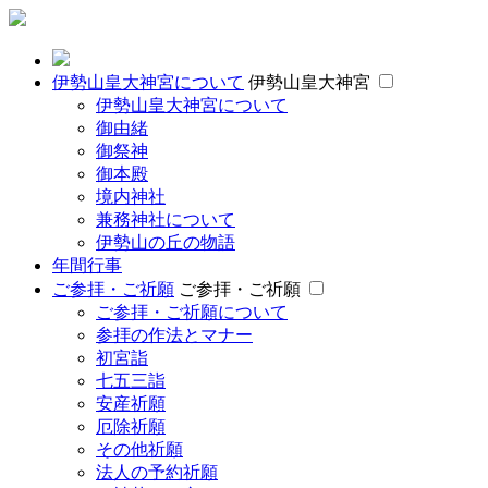
伊勢山皇大神宮について
伊勢山皇大神宮
伊勢山皇大神宮について
御由緒
御祭神
御本殿
境内神社
兼務神社について
伊勢山の丘の物語
年間行事
ご参拝・ご祈願
ご参拝・ご祈願
ご参拝・ご祈願について
参拝の作法とマナー
初宮詣
七五三詣
安産祈願
厄除祈願
その他祈願
法人の予約祈願