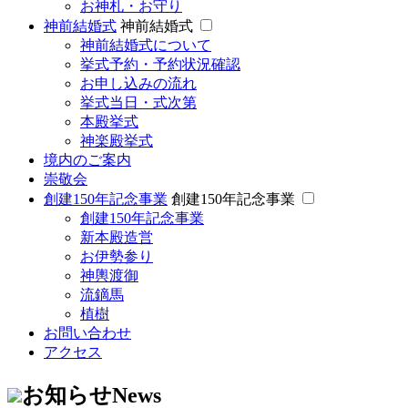
お神札・お守り
神前結婚式
神前結婚式
神前結婚式について
挙式予約・予約状況確認
お申し込みの流れ
挙式当日・式次第
本殿挙式
神楽殿挙式
境内のご案内
崇敬会
創建150年記念事業
創建150年記念事業
創建150年記念事業
新本殿造営
お伊勢参り
神輿渡御
流鏑馬
植樹
お問い合わせ
アクセス
お知らせ
News