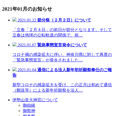
2021年01月のお知らせ
2021.01.22
節分祭（２月２日）について
「立春「２月４日」の前日が節分となります。そして
立春は地球の公転軌道の関係で、前…
2021.01.07
緊急事態宣言発令について
コロナ禍の感染拡大に伴い、神奈川県に対して再度の
「緊急事態宣言」が発令されました…
2021.01.04
通信による法人新年初祈願祭奉仕のご報
告
新型コロナの感染拡大を受け、この正月は初めて通信
（郵送等）による新年祈願祭を法人…
伊勢山皇大神宮について
御由緒
御祭神