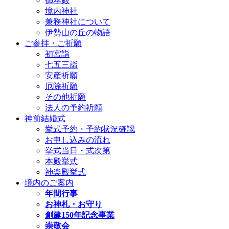
御本殿
境内神社
兼務神社について
伊勢山の丘の物語
ご参拝・ご祈願
初宮詣
七五三詣
安産祈願
厄除祈願
その他祈願
法人の予約祈願
神前結婚式
挙式予約・予約状況確認
お申し込みの流れ
挙式当日・式次第
本殿挙式
神楽殿挙式
境内のご案内
年間行事
お神札・お守り
創建150年記念事業
崇敬会