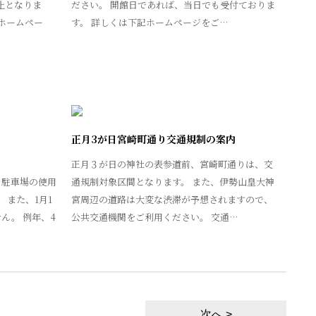
止となりま
ださい。 開館日であれば、当日でも受付ておりま
ホームペー
す。 詳しくは下記ホームページをご…
正月3が日宮崎町通り交通規制の案内
正月３が日の神社の表参道前、宮崎町通りは、交
り駐車場の使用
通規制対象区間となります。 また、伊勢山皇大神
 また、1月1
宮周辺の道路は大変な渋滞が予想されますので、
ん。 例年、4
公共交通機関をご利用ください。 交通…
次へ >