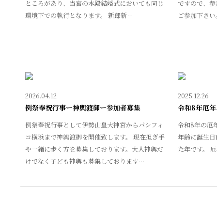
ところがあり、当宮の本殿結婚式においても同じ
ですので、参
環境下での執行となります。 新郎新…
ご参加下さい
2026.04.12
2025.12.26
例祭奉祝行事ー神輿渡御ー参加者募集
令和8年厄年
例祭奉祝行事として伊勢山皇大神宮からパシフィ
令和8年の厄
コ横浜まで神輿渡御を開催致します。 現在担ぎ手
年齢に誕生日
や一緒に歩く方を募集しております。大人神輿だ
た年です。 
けでなく子ども神輿も募集しております…