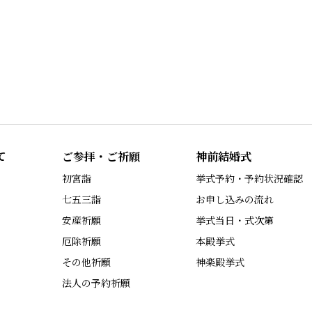
て
ご参拝・ご祈願
神前結婚式
初宮詣
挙式予約・予約状況確認
七五三詣
お申し込みの流れ
安産祈願
挙式当日・式次第
厄除祈願
本殿挙式
その他祈願
神楽殿挙式
法人の予約祈願