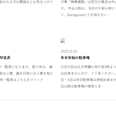
加される方は服装などお気をつけて
行事「神輿渡御」は荒天の場合は中
。
す。 中止の際は、当日の午前６時に
ジ、Instagramにてお知らせい…
2025.12.25
早見表
年末年始の駐車場
年一覧表になります。 数え年は、満
12月31日は正月準備の為午後5時よ
前は２歳、誕生日後には１歳を加え
は出来ませんので、ご了承ください。
厄年一覧表はこちらをクリック
日～4日は終日駐車場は使用出来ませ
日以降は駐車場が使用でき…