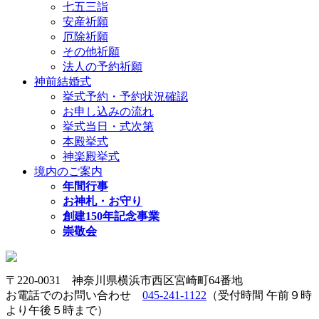
七五三詣
安産祈願
厄除祈願
その他祈願
法人の予約祈願
神前結婚式
挙式予約・予約状況確認
お申し込みの流れ
挙式当日・式次第
本殿挙式
神楽殿挙式
境内のご案内
年間行事
お神札・お守り
創建150年記念事業
崇敬会
〒220-0031 神奈川県横浜市西区宮崎町64番地
お電話でのお問い合わせ
045-241-1122
（受付時間 午前９時
より午後５時まで）