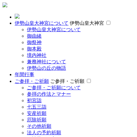
伊勢山皇大神宮について
伊勢山皇大神宮
伊勢山皇大神宮について
御由緒
御祭神
御本殿
境内神社
兼務神社について
伊勢山の丘の物語
年間行事
ご参拝・ご祈願
ご参拝・ご祈願
ご参拝・ご祈願について
参拝の作法とマナー
初宮詣
七五三詣
安産祈願
厄除祈願
その他祈願
法人の予約祈願