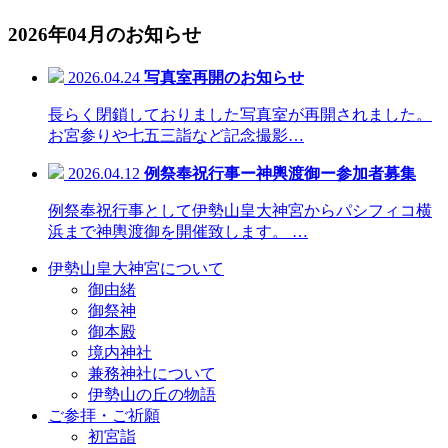
2026年04月のお知らせ
2026.04.24
写真室再開のお知らせ
長らく閉鎖しておりました写真室が再開されました。
お宮参りや七五三詣など記念撮影…
2026.04.12
例祭奉祝行事ー神輿渡御ー参加者募集
例祭奉祝行事として伊勢山皇大神宮からパシフィコ横
浜まで神輿渡御を開催致します。 …
伊勢山皇大神宮について
御由緒
御祭神
御本殿
境内神社
兼務神社について
伊勢山の丘の物語
ご参拝・ご祈願
初宮詣