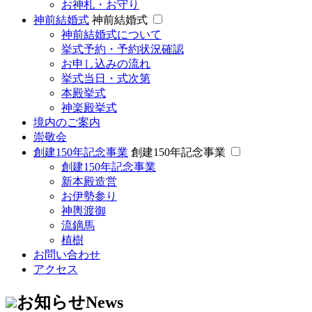
お神札・お守り
神前結婚式
神前結婚式
神前結婚式について
挙式予約・予約状況確認
お申し込みの流れ
挙式当日・式次第
本殿挙式
神楽殿挙式
境内のご案内
崇敬会
創建150年記念事業
創建150年記念事業
創建150年記念事業
新本殿造営
お伊勢参り
神輿渡御
流鏑馬
植樹
お問い合わせ
アクセス
お知らせ
News