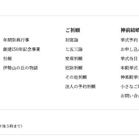
ご祈願
神前結
年間祭典行事
初宮詣
挙式予約
創建150年記念事業
七五三詣
お申し込
社報
安産祈願
挙式当日
伊勢山の丘の物語
厄除祈願
本殿挙式
その他祈願
神楽殿挙
法人の予約祈願
小さなご
お問い合
午後５時まで）