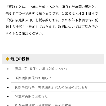
「夏詣」とは、一年の半ばにあたり、過ぎし半年間の感謝と、
来る半年の平穏を神に願うものです。当宮では８月３１日まで
「夏詣限定御朱印」を授与致します。また本年も京浜急行の夏
詣１３社巡りに参加しております。詳細については京浜急行の
サイトをご確認ください。
◆
最近の投稿
夏季（7、8月）の挙式対応について
神輿渡御開催のお知らせ
例祭奉祝行事「神輿渡御」荒天の場合のお知らせ
写真室再開のお知らせ
例祭奉祝行事ー神輿渡御ー参加者募集